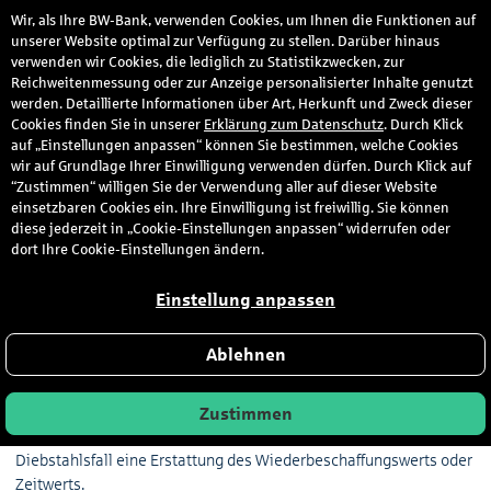
Wir, als Ihre BW-Bank, verwenden Cookies, um Ihnen die Funktionen auf
den
unserer Website optimal zur Verfügung zu stellen. Darüber hinaus
verwenden wir Cookies, die lediglich zu Statistikzwecken, zur
Reichweitenmessung oder zur Anzeige personalisierter Inhalte genutzt
werden. Detaillierte Informationen über Art, Herkunft und Zweck dieser
Elektronikversicherung
Cookies finden Sie in unserer
Erklärung zum Datenschutz
. Durch Klick
auf „Einstellungen anpassen“ können Sie bestimmen, welche Cookies
wir auf Grundlage Ihrer Einwilligung verwenden dürfen. Durch Klick auf
“Zustimmen“ willigen Sie der Verwendung aller auf dieser Website
Optimaler Versicherungsschutz für Ihr
einsetzbaren Cookies ein. Ihre Einwilligung ist freiwillig. Sie können
Mobilgerät.
diese jederzeit in „Cookie-Einstellungen anpassen“ widerrufen oder
dort Ihre Cookie-Einstellungen ändern.
Einstellung anpassen
Wir sorgen für Ersatz für Ihr Mobilgerät.
Ablehnen
Ein kurzer Moment und Ihr Smartphone, Tablet oder Laptop ist
verschwunden. Mit uns sind Sie vorbereitet: Für registrierte, privat
Zustimmen
genutzte Geräte erhalten Sie bis zu einem festgelegten Betrag im
Diebstahlsfall eine Erstattung des Wiederbeschaffungswerts oder
Zeitwerts.