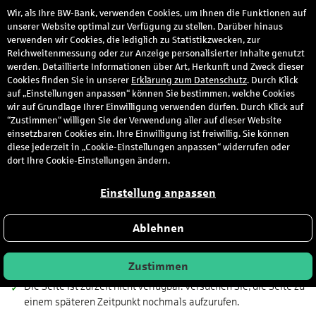
Wir, als Ihre BW-Bank, verwenden Cookies, um Ihnen die Funktionen auf
unserer Website optimal zur Verfügung zu stellen. Darüber hinaus
verwenden wir Cookies, die lediglich zu Statistikzwecken, zur
Reichweitenmessung oder zur Anzeige personalisierter Inhalte genutzt
werden. Detaillierte Informationen über Art, Herkunft und Zweck dieser
Seite nicht gefunden
Cookies finden Sie in unserer
Erklärung zum Datenschutz
. Durch Klick
auf „Einstellungen anpassen“ können Sie bestimmen, welche Cookies
wir auf Grundlage Ihrer Einwilligung verwenden dürfen. Durch Klick auf
“Zustimmen“ willigen Sie der Verwendung aller auf dieser Website
Das von Ihnen angeforderte Dokument
einsetzbaren Cookies ein. Ihre Einwilligung ist freiwillig. Sie können
konnte nicht gefunden werden
diese jederzeit in „Cookie-Einstellungen anpassen“ widerrufen oder
dort Ihre Cookie-Einstellungen ändern.
Dies kann mehrere Gründe haben:
Einstellung anpassen
Die Seite hat im Rahmen einer technischen Umstrukturierung
Ablehnen
eine neue Seitenadresse (URL) erhalten.
Sie haben die Seitenadresse (URL) von Hand eingegeben.
Vergewissern Sie sich, dass Ihre Eingabe korrekt ist.
Zustimmen
Die Seite ist zurzeit nicht verfügbar. Versuchen Sie, die Seite zu
einem späteren Zeitpunkt nochmals aufzurufen.